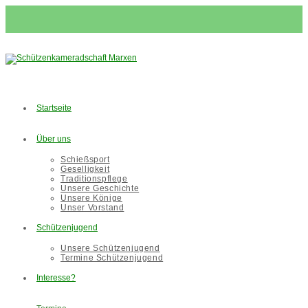
Zum
Inhalt
springen
Startseite
Über uns
Schießsport
Geselligkeit
Traditionspflege
Unsere Geschichte
Unsere Könige
Unser Vorstand
Schützenjugend
Unsere Schützenjugend
Termine Schützenjugend
Interesse?