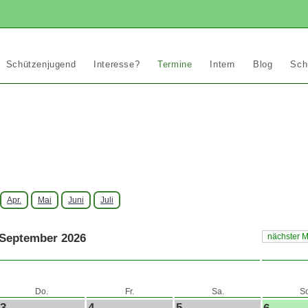
Schützenjugend
Interesse?
Termine
Intern
Blog
Sch
Apr.
Mai
Juni
Juli
September 2026
nächster M
Do.
Fr.
Sa.
So
3
4
5