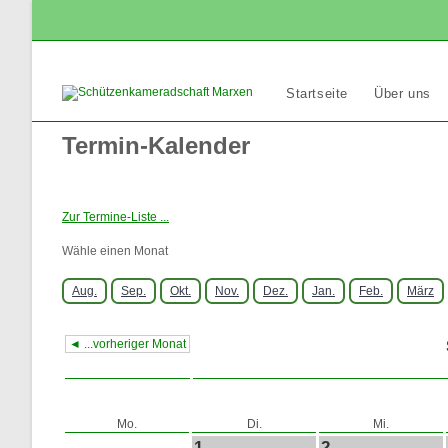
Zum
Inhalt
springen
Startseite
Über uns
Termin-Kalender
Zur Termine-Liste ...
Wähle einen Monat
Aug.
Sep.
Okt.
Nov.
Dez.
Jan.
Feb.
März
◄ ...vorheriger Monat
Mo.
Di.
Mi.
1
2