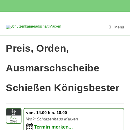
Zum
Inhalt
springen
Menü
Preis, Orden,
Ausmarschscheibe
Schießen Königsbester
Sa.
von: 14.00 bis: 18.00
22
Aug.
Wo?: Schützenhaus Marxen
2026
Termin merken...