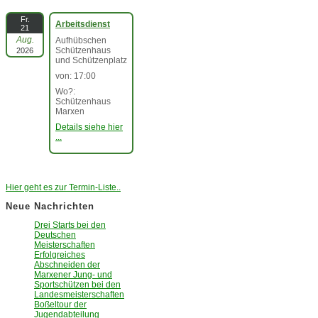
Fr.
Arbeitsdienst
21
Aug.
Aufhübschen
Schützenhaus
2026
und Schützenplatz
von: 17:00
Wo?:
Schützenhaus
Marxen
Details siehe hier
...
Hier geht es zur Termin-Liste..
Neue Nachrichten
Drei Starts bei den
Deutschen
Meisterschaften
Erfolgreiches
Abschneiden der
Marxener Jung- und
Sportschützen bei den
Landesmeisterschaften
Boßeltour der
Jugendabteilung