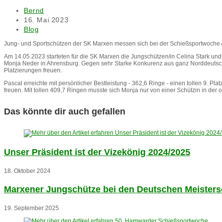
Beitrags-
Bernd
Autor:
Beitrag
16. Mai 2023
veröffentlicht:
Beitrags-
Blog
Kategorie:
Jung- und Sportschützen der SK Marxen messen sich bei der Schießsportwoche
Am 14.05.2023 starteten für die SK Marxen die Jungschützen/in Celina Stark und
Monja Neder in Ahrensburg. Gegen sehr Starke Konkurenz aus ganz Norddeutschl
Platzierungen freuen.
Pascal erreichte mit persönlicher Bestleistung - 362,6 Ringe - einen tollen 9. Plat
freuen. Mit tollen 409,7 Ringen musste sich Monja nur von einer Schützin in der
Das könnte dir auch gefallen
Unser Präsident ist der Vizekönig 2024/2025
18. Oktober 2024
Marxener Jungschütze bei den Deutschen Meisters
19. September 2025