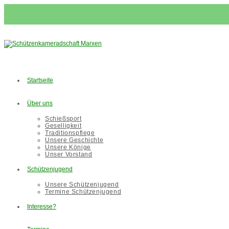
Zum
Inhalt
springen
Startseite
Über uns
Schießsport
Geselligkeit
Traditionspflege
Unsere Geschichte
Unsere Könige
Unser Vorstand
Schützenjugend
Unsere Schützenjugend
Termine Schützenjugend
Interesse?