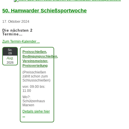
50. Hamwarder Schießsportwoche
17. Oktober 2024
Die nächsten 2
Termine…
Zum Termin-Kalender ...
So.
Preisschießen,
09
Bedingungsschießen,
Aug.
Vereinsmeister,
2026
Preisverteilung
(Preisschießen
zählt schon zum
Schlussschießen)
von: 09.00 bis:
11.00
Wo?:
Schützenhaus
Marxen
Details siehe hier
...