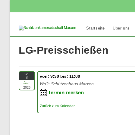
Zum
Inhalt
springen
Startseite
Über uns
LG-Preisschießen
So.
von: 9:30 bis: 11:00
11
Jan.
Wo?: Schützenhaus Marxen
2026
Termin merken...
Zurück zum Kalender...